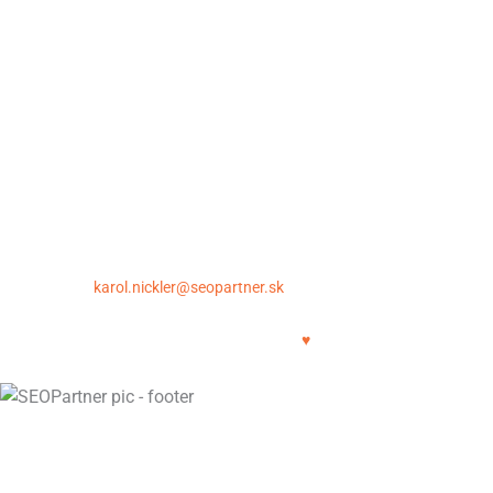
Údaje pre začiatok spolupráce
Záruka a podmienky spolupráce
Spôsob úhrady a fakturácia
Otázky pred objednávkou
Ochrana osobných údajov
Kontakt
SEOpartner.sk – Karol Nickler | Krupinská 6, 040 01 Košice
E-mail:
karol.nickler@seopartner.sk
| Tel.: +421 948 043 086
Copyright © 2011-2025 | SEOPartner.sk
SEO crafted with
♥
STRÁNKA JE V REKONŠTRUKCII
UŽITOČNÉ SEO ZDROJE MÁTE K
DISPOZÍCII UŽ TERAZ