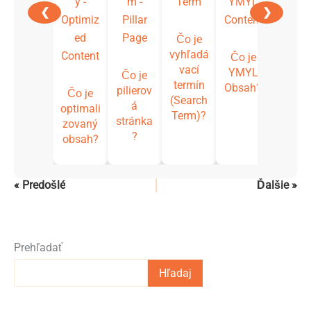
❮
❯
Čo je
vyhľadá
Čo je
vací
YMYL
Čo je
termín
Obsah?
pilierov
Čo je
(Search
á
optimali
Term)?
stránka
zovaný
?
obsah?
« Predošlé
Ďalšie »
Prehľadať
Hľadaj