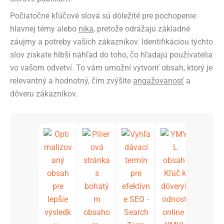
Počiatočné kľúčové slová sú dôležité pre pochopenie
hlavnej témy alebo
nika
, pretože odrážajú základné
záujmy a potreby vašich zákazníkov. Identifikáciou týchto
slov získate hlbší náhľad do toho, čo hľadajú používatelia
vo vašom odvetví. To vám umožní vytvoriť obsah, ktorý je
relevantný a hodnotný, čím zvýšite
angažovanosť
a
dôveru zákazníkov.
Čo je
záme
použí
teľa v
SEO?