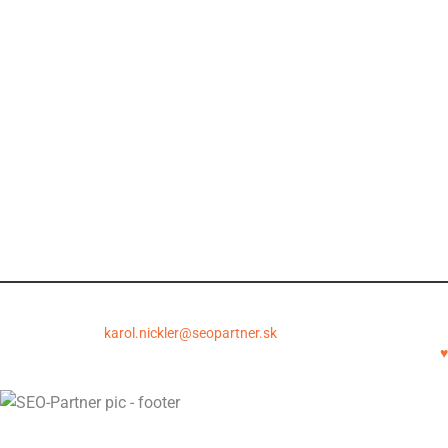
Spolupráca
Údaje pre začiatok spolupráce
Všeobecné obchodné podmienky
Princípy spolupráce a garancie
Otázky pred objednávkou
Ochrana osobných údajov
Copyright © 2011-2026 | SEOPartner.sk
SEOpartner.sk – Karol Nickler | Krupinská 6, 040 01 Košice | E-
mail:
karol.nickler@seopartner.sk
| Tel.: +421 948 043 086
SEO crafted with
♥