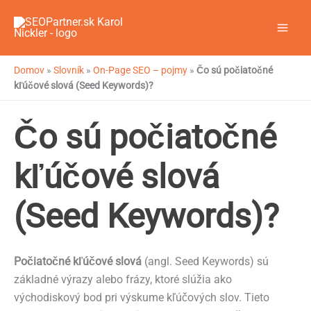
Preskočiť
na
obsah
Domov
»
Slovník
»
On-Page SEO – pojmy
»
Čo sú počiatočné
kľúčové slová (Seed Keywords)?
Čo sú počiatočné
kľúčové slová
(Seed Keywords)?
Počiatočné kľúčové slová
(angl. Seed Keywords) sú
základné výrazy alebo frázy, ktoré slúžia ako
východiskový bod pri výskume kľúčových slov. Tieto