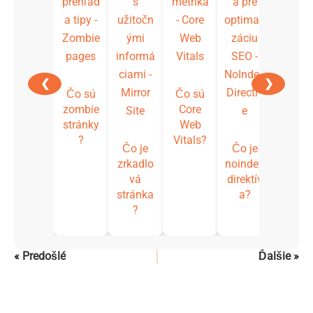
presm
ovani
(redire
) v
kontex
e web
❮
❯
Čo sú
Čo sú
zombie
Core
stránky
Web
?
Vitals?
Čo je
Čo je
zrkadlo
noindex
vá
direktív
stránka
a?
?
« Predošlé
Ďalšie »