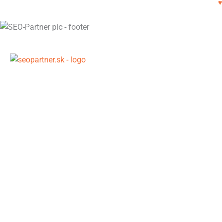
SEO crafted with
♥
SEO pripravené pre AI éru – postavené na dátach, entitnej
a semantickej optimalizácii a viditeľnosti v generatívnych
odpovediach Google (SGE). Viac kvalitného obsahu.
Rýchlejšie. Lacnejšie.
SEO pomôcky
Newsletter – SEO Bullets
On-Page SEO Checklist (50 bodov)
Checklist na rast návštevnosti
Checklist na zvýšenie konverzií
Checklist na posilnenie lojality