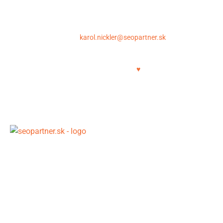
SEOpartner.sk – Karol Nickler
Krupinská 6, 040 01 Košice
E-mail:
karol.nickler@seopartner.sk
Tel.: +421 948 043 086
Copyright © 2011-2025 | SEOPartner.sk
SEO crafted with
♥
SEO pripravené pre AI éru – postavené na dátach, entitnej
a semantickej optimalizácii a viditeľnosti v generatívnych
odpovediach Google (SGE). Viac kvalitného obsahu.
Rýchlejšie. Lacnejšie.
SEO pomôcky