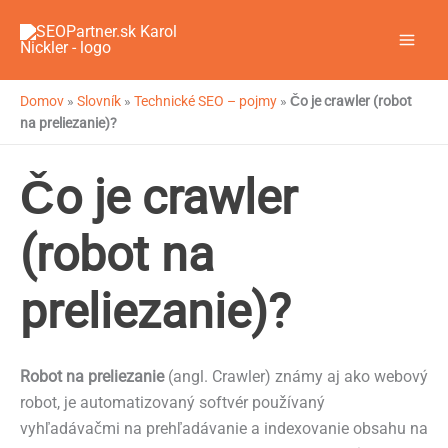
Preskočiť
na
obsah
Domov
»
Slovník
»
Technické SEO – pojmy
»
Čo je crawler (robot
na preliezanie)?
Čo je crawler
(robot na
preliezanie)?
Robot na preliezanie
(angl. Crawler) známy aj ako webový
robot, je automatizovaný softvér používaný
vyhľadávačmi na prehľadávanie a indexovanie obsahu na