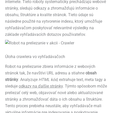
internete. Tieto roboty systematicky prechádzajú webové
stránky, sledujú odkazy a zhromažďujú informácie o
obsahu, štruktúre a kvalite stránok. Tieto údaje sú
následne použité na vytvorenie indexu, ktorý umožňuje
vyhľadávačom poskytovať relevantné výsledky na
základe vyhľadávacích dotazov používateľov.
Úloha crawlera vo vyhľadávačoch
Robot na preliezanie zbiera informácie z webových
stránok tak, že navštívi URL adresu a stiahne
obsah
stránky
. Analyzuje
HTML kód
, extrahuje text, meta tagy a
sleduje
odkazy na ďalšie stránky
. Týmto spôsobom môže
preliezať celý web, objavovať nové alebo aktualizované
stránky a zhromažďovať dáta o ich obsahu a štruktúre.
Tento proces prebieha neustále, aby vyhľadávače mali
aktuálne informácie pre indexovanie a poskytovanie