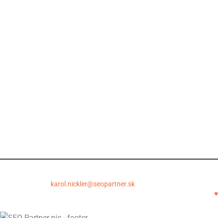
SEO slovník
Google aktualizácie od 2016
Spolupráca
Údaje pre začiatok spolupráce
Všeobecné obchodné podmienky
Princípy spolupráce a garancie
Otázky pred objednávkou
Ochrana osobných údajov
Copyright © 2011-2026 | SEOPartner.sk
SEOpartner.sk – Karol Nickler | Krupinská 6, 040 01 Košice | E-
mail:
karol.nickler@seopartner.sk
| Tel.: +421 948 043 086
SEO crafted with
♥