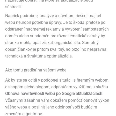
naznačuje oblasti, na ktoré sa aktualizácie budú
sústrediť.
Napriek podrobnej analýze a návrhom riešení majiteľ
webu neurobil potrebné úpravy. Je to škoda, pretože po
odstránení nadmernej reklamy a vytvorení samostatných
domén alebo subdomén pre rôzne tematické okruhy by
stránka mohla opäť získať organickú silu. Samotný
obsah článkov je pritom kvalitný, no brzdí ho nesprávna
technická a štruktúrna optimalizácia.
Ako tomu predísť na vašom webe
Ak by ste sa ocitli v podobnej situácii s firemným webom,
e-shopom alebo blogom, odporúčam využiť moju službu
Obnova návštevnosti webu po Google aktualizáciách
.
Včasnými zásahmi vám dokážem pomôcť obnoviť výkon
vášho webu a posilniť jeho odolnosť voči budúcim
zmenám algoritmov.