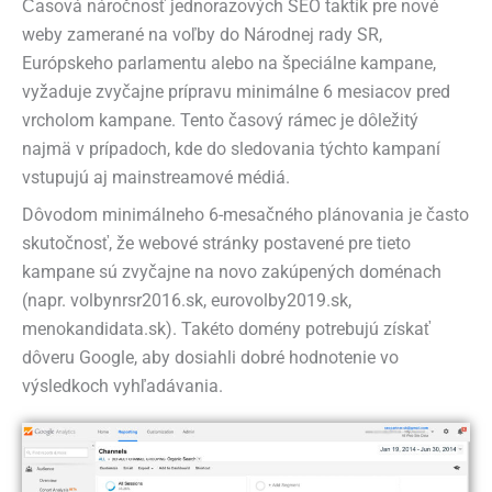
Časová náročnosť jednorazových SEO taktík pre nové
weby zamerané na voľby do Národnej rady SR,
Európskeho parlamentu alebo na špeciálne kampane,
vyžaduje zvyčajne prípravu minimálne 6 mesiacov pred
vrcholom kampane. Tento časový rámec je dôležitý
najmä v prípadoch, kde do sledovania týchto kampaní
vstupujú aj mainstreamové médiá.
Dôvodom minimálneho 6-mesačného plánovania je často
skutočnosť, že webové stránky postavené pre tieto
kampane sú zvyčajne na novo zakúpených doménach
(napr. volbynrsr2016.sk, eurovolby2019.sk,
menokandidata.sk). Takéto domény potrebujú získať
dôveru Google, aby dosiahli dobré hodnotenie vo
výsledkoch vyhľadávania.