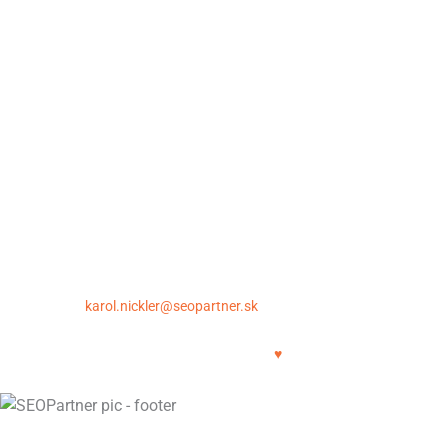
Spolupráca
Údaje pre začiatok spolupráce
Záruka a podmienky spolupráce
Spôsob úhrady a fakturácia
Otázky pred objednávkou
Ochrana osobných údajov
Kontakt
SEOpartner.sk – Karol Nickler | Krupinská 6, 040 01 Košice
E-mail:
karol.nickler@seopartner.sk
| Tel.: +421 948 043 086
Copyright © 2011-2025 | SEOPartner.sk
SEO crafted with
♥
STRÁNKA JE V REKONŠTRUKCII