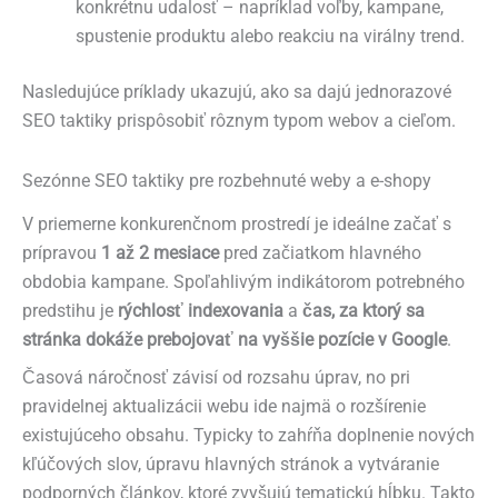
konkrétnu udalosť – napríklad voľby, kampane,
spustenie produktu alebo reakciu na virálny trend.
Nasledujúce príklady ukazujú, ako sa dajú jednorazové
SEO taktiky prispôsobiť rôznym typom webov a cieľom.
Sezónne SEO taktiky pre rozbehnuté weby a e-shopy
V priemerne konkurenčnom prostredí je ideálne začať s
prípravou
1 až 2 mesiace
pred začiatkom hlavného
obdobia kampane. Spoľahlivým indikátorom potrebného
predstihu je
rýchlosť indexovania
a
čas, za ktorý sa
stránka dokáže prebojovať na vyššie pozície v Google
.
Časová náročnosť závisí od rozsahu úprav, no pri
pravidelnej aktualizácii webu ide najmä o rozšírenie
existujúceho obsahu. Typicky to zahŕňa doplnenie nových
kľúčových slov, úpravu hlavných stránok a vytváranie
podporných článkov, ktoré zvyšujú tematickú hĺbku. Takto