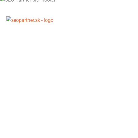
SEO pripravené pre AI éru – postavené na dátach, entitnej
a semantickej optimalizácii a viditeľnosti v generatívnych
odpovediach Google (SGE). Viac kvalitného obsahu.
Rýchlejšie. Lacnejšie.
SEO pomôcky
Newsletter – SEO Bullets
On-Page SEO Checklist (50 bodov)
Checklist na rast návštevnosti
Checklist na zvýšenie konverzií
Checklist na posilnenie lojality
SEO knižnica