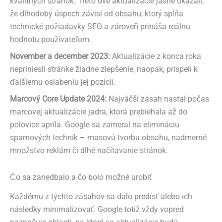
kvalitných stránok. Tieto dve aktualizácie jasne ukázali,
že dlhodobý úspech závisí od obsahu, ktorý spĺňa
technické požiadavky SEO a zároveň prináša reálnu
hodnotu používateľom.
November a december 2023:
Aktualizácie z konca roka
nepriniesli stránke žiadne zlepšenie, naopak, prispeli k
ďalšiemu oslabeniu jej pozícií.
Marcový Core Update 2024:
Najväčší zásah nastal počas
marcovej aktualizácie jadra, ktorá prebiehala až do
polovice apríla. Google sa zameral na elimináciu
spamových techník – masovú tvorbu obsahu, nadmerné
množstvo reklám či dlhé načítavanie stránok.
Čo sa zanedbalo a čo bolo možné urobiť
Každému z týchto zásahov sa dalo predísť alebo ich
následky minimalizovať. Google totiž vždy vopred