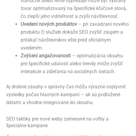
vianočné alebo letné výpredaje môže byť vybraný
tovar optimalizovaný na špecifické kľúčové slová,
čo zlepší jeho viditeľnosť a zvýši návštevnosť.
Uvedení nových produktov
– pri zavádzaní nového
produktu či služieb dokáže SEO zvýšiť záujem a
prilákať návštevníkov ešte pred oficiálnym
uvedením.
Zvýšení angažovanosti
– optimalizácia obsahu
pre špecifické udalosti alebo trendy môže zvýšiť
interakcie a zdieľania na sociálnych sieťach.
Aj drobné zásahy v správny čas môžu výrazne ovplyvniť
výsledky počas hlavných kampaní – ak sú podložené
dátami a vhodne integrované do obsahu.
SEO taktiky pre nové weby zamerané na voľby a
špeciálne kampane