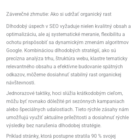
Záverečné zhrnutie: Ako si udržať organický rast
Dlhodobý úspech v SEO vyžaduje nielen kvalitný obsah a
optimalizáciu, ale aj systematické meranie, flexibilitu a
ochotu prispôsobiť sa dynamickým zmenám algoritmov
Google. Kombináciou dlhodobých stratégií, ako sú
precízna analýza trhu, štruktúra webu, klastre tematicky
relevantného obsahu a efektívne budovanie spätných
odkazov, môžeme dosiahnuť stabilný rast organickej
návštevnosti.
Jednorazové taktiky, hoci slúžia krátkodobým cieľom,
môžu byť rovnako dôležité pri sezónnych kampaniach
alebo špeciálnych udalostiach. Tieto rýchle zásahy nám
umožňujú využiť aktuálne príležitosti a dosiahnuť rýchle
výsledky bez narušenia dlhodobej stratégie.
Príklad stránky, ktorá postupne stratila 90 % svojej