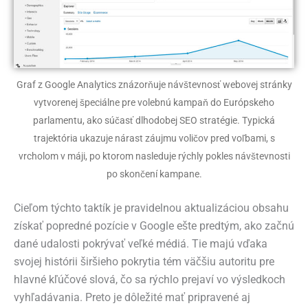
Graf z Google Analytics znázorňuje návštevnosť webovej stránky
vytvorenej špeciálne pre volebnú kampaň do Európskeho
parlamentu, ako súčasť dlhodobej SEO stratégie. Typická
trajektória ukazuje nárast záujmu voličov pred voľbami, s
vrcholom v máji, po ktorom nasleduje rýchly pokles návštevnosti
po skončení kampane.
Cieľom týchto taktík je pravidelnou aktualizáciou obsahu
získať popredné pozície v Google ešte predtým, ako začnú
dané udalosti pokrývať veľké médiá. Tie majú vďaka
svojej histórii širšieho pokrytia tém väčšiu autoritu pre
hlavné kľúčové slová, čo sa rýchlo prejaví vo výsledkoch
vyhľadávania. Preto je dôležité mať pripravené aj