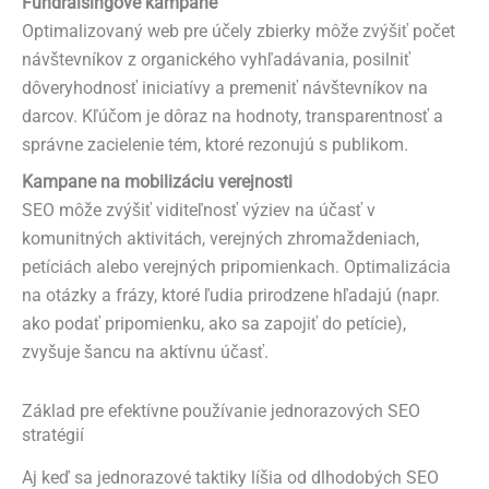
Fundraisingové kampane
Optimalizovaný web pre účely zbierky môže zvýšiť počet
návštevníkov z organického vyhľadávania, posilniť
dôveryhodnosť iniciatívy a premeniť návštevníkov na
darcov. Kľúčom je dôraz na hodnoty, transparentnosť a
správne zacielenie tém, ktoré rezonujú s publikom.
Kampane na mobilizáciu verejnosti
SEO môže zvýšiť viditeľnosť výziev na účasť v
komunitných aktivitách, verejných zhromaždeniach,
petíciách alebo verejných pripomienkach. Optimalizácia
na otázky a frázy, ktoré ľudia prirodzene hľadajú (napr.
ako podať pripomienku, ako sa zapojiť do petície),
zvyšuje šancu na aktívnu účasť.
Základ pre efektívne používanie jednorazových SEO
stratégií
Aj keď sa jednorazové taktiky líšia od dlhodobých SEO