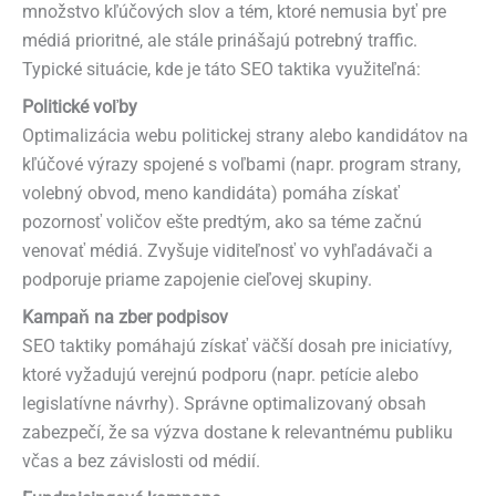
množstvo kľúčových slov a tém, ktoré nemusia byť pre
médiá prioritné, ale stále prinášajú potrebný traffic.
Typické situácie, kde je táto SEO taktika využiteľná:
Politické voľby
Optimalizácia webu politickej strany alebo kandidátov na
kľúčové výrazy spojené s voľbami (napr. program strany,
volebný obvod, meno kandidáta) pomáha získať
pozornosť voličov ešte predtým, ako sa téme začnú
venovať médiá. Zvyšuje viditeľnosť vo vyhľadávači a
podporuje priame zapojenie cieľovej skupiny.
Kampaň na zber podpisov
SEO taktiky pomáhajú získať väčší dosah pre iniciatívy,
ktoré vyžadujú verejnú podporu (napr. petície alebo
legislatívne návrhy). Správne optimalizovaný obsah
zabezpečí, že sa výzva dostane k relevantnému publiku
včas a bez závislosti od médií.