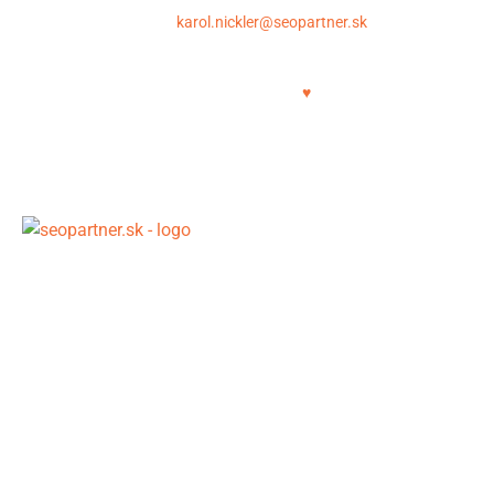
Krupinská 6, 040 01 Košice
E-mail:
karol.nickler@seopartner.sk
Tel.: +421 948 043 086
Copyright © 2011-2025 | SEOPartner.sk
SEO crafted with
♥
SEO pripravené pre AI éru – postavené na dátach, entitnej
a semantickej optimalizácii a viditeľnosti v generatívnych
odpovediach Google (SGE). Viac kvalitného obsahu.
Rýchlejšie. Lacnejšie.
SEO pomôcky
Newsletter – SEO Bullets
On-Page SEO Checklist (50 bodov)