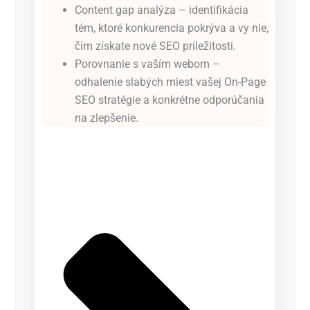
Content gap analýza – identifikácia
tém, ktoré konkurencia pokrýva a vy nie,
čím získate nové SEO príležitosti.
Porovnanie s vaším webom –
odhalenie slabých miest vašej On-Page
SEO stratégie a konkrétne odporúčania
na zlepšenie.