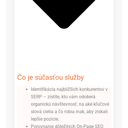
Čo je súčasťou služby
Identifikácia najbližších konkurentov v
SERP – zistíte, kto vám odoberá
organickú návštevnosť, na aké kľúčové
slová cielia a čo robia inak, aby získali
lepšie pozície.
Porovnanie dôležitých On-Page SEO