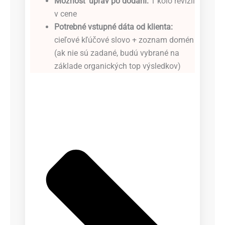
Možnosť úprav po dodaní:
1 kolo revízií
v cene
Potrebné vstupné dáta od klienta:
cieľové kľúčové slovo + zoznam domén
(ak nie sú zadané, budú vybrané na
základe organických top výsledkov)