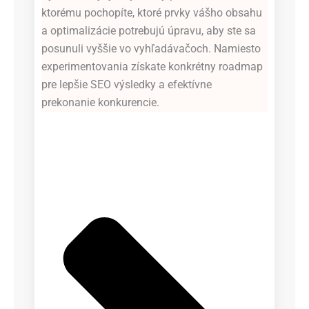
ktorému pochopíte, ktoré prvky vášho obsahu
a optimalizácie potrebujú úpravu, aby ste sa
posunuli vyššie vo vyhľadávačoch. Namiesto
experimentovania získate konkrétny roadmap
pre lepšie SEO výsledky a efektívne
prekonanie konkurencie.