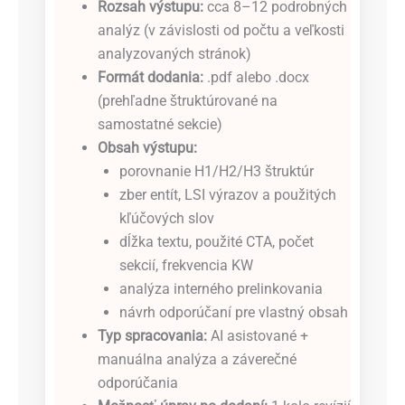
Rozsah výstupu:
cca 8–12 podrobných
analýz (v závislosti od počtu a veľkosti
analyzovaných stránok)
Formát dodania:
.pdf alebo .docx
(prehľadne štruktúrované na
samostatné sekcie)
Obsah výstupu:
porovnanie H1/H2/H3 štruktúr
zber entít, LSI výrazov a použitých
kľúčových slov
dĺžka textu, použité CTA, počet
sekcií, frekvencia KW
analýza interného prelinkovania
návrh odporúčaní pre vlastný obsah
Typ spracovania:
AI asistované +
manuálna analýza a záverečné
odporúčania