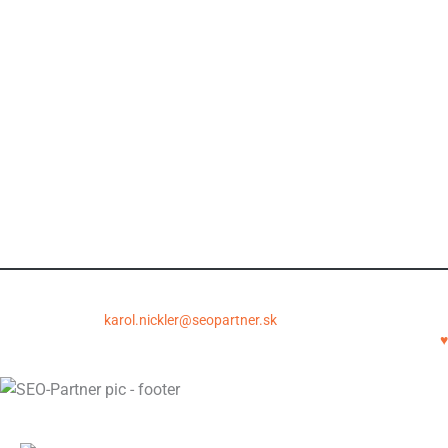
Spolupráca
Údaje pre začiatok spolupráce
Všeobecné obchodné podmienky
Princípy spolupráce a garancie
Otázky pred objednávkou
Ochrana osobných údajov
Copyright © 2011-2026 | SEOPartner.sk
SEOpartner.sk – Karol Nickler | Krupinská 6, 040 01 Košice | E-
mail:
karol.nickler@seopartner.sk
| Tel.: +421 948 043 086
SEO crafted with
♥