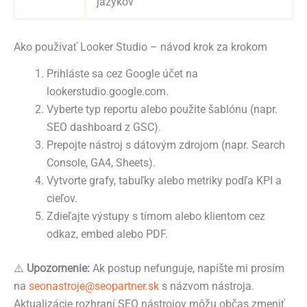
jazykov
Ako používať Looker Studio – návod krok za krokom
Prihláste sa cez Google účet na
lookerstudio.google.com.
Vyberte typ reportu alebo použite šablónu (napr.
SEO dashboard z GSC).
Prepojte nástroj s dátovým zdrojom (napr. Search
Console, GA4, Sheets).
Vytvorte grafy, tabuľky alebo metriky podľa KPI a
cieľov.
Zdieľajte výstupy s tímom alebo klientom cez
odkaz, embed alebo PDF.
⚠️
Upozornenie:
Ak postup nefunguje, napíšte mi prosím
na
seonastroje@seopartner.sk
s názvom nástroja.
Aktualizácie rozhraní SEO nástrojov môžu občas zmeniť