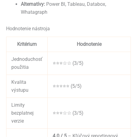
Alternatívy:
Power BI, Tableau, Databox,
Whatagraph
Hodnotenie nástroja
Kritérium
Hodnotenie
Jednoduchosť
⭐⭐⭐☆☆ (3/5)
použitia
Kvalita
⭐⭐⭐⭐⭐ (5/5)
výstupu
Limity
bezplatnej
⭐⭐⭐☆☆ (3/5)
verzie
4.0 / 5
– Kľúčový reportingový