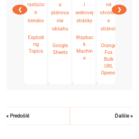
❮
❯
Explodi
Waybac
ng
k
Google
Orange
Topics
Machin
Sheets
Fox
e
Bulk
URL
Opener
« Predošlé
Ďalšie »